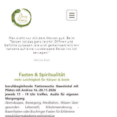
Man sieht nur mit dem Herzen gut. Beim
Tanzen ist das ganz leicht! Öffnen und
Gefühle zulassen, die sich gemeinsam mit mir
tanzend auf eine wundersame Reise ins Ich
bewegen!“
Martina Koch
Fasten & Spiritualität
mehr Leichtigkeit für Körper & Seele
berufsbegleitende Fastenwoche Gaweinstal mit
Pilates mit Andrea
16.-20.11.2026
jeweils 17 - 19 Uhr treffen, Audio für eigenen
Morgengang
​Abendsuppe, Bewegung, Meditation, Wissen über
gesunden Lebensstil, Kräuterwanderung -
Basenfasten oder Buchinger Fasten für Erfahrene
www.bildungsakademie-weinviertel.at