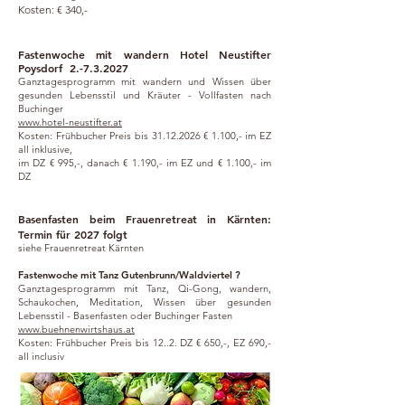
Kosten: € 340,-
​Fastenwoche mit wandern Hotel Neustifter
Poysdorf
2.-7.3.2027
Ganztagesprogramm mit wandern und Wissen über
gesunden Lebensstil und Kräuter - Vollfasten nach
Buchinger
www.hotel-neustifter.at
Kosten: Frühbucher Preis bis
31.12.2026
€ 1.100,- im EZ
all inklusive,
im DZ € 995,-, danach € 1.190,- im EZ und € 1.100,- im
DZ
Basenfasten beim Frauenretreat in Kärnten:
Termin für 2027 folgt
siehe Frauenretreat Kärnten
Fastenwoche mit Tanz Gutenbrunn/Waldviertel ?
Ganztagesprogramm mit Tanz, Qi-Gong, wandern,
Schaukochen, Meditation, Wissen über gesunden
Lebensstil - Basenfasten oder Buchinger Fasten
www.buehnenwirtshaus.at
Kosten: Frühbucher Preis bis 12..2. DZ € 650,-, EZ 690,-
all inclusiv