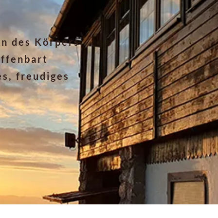
en des Körpers
offenbart
s, freudiges