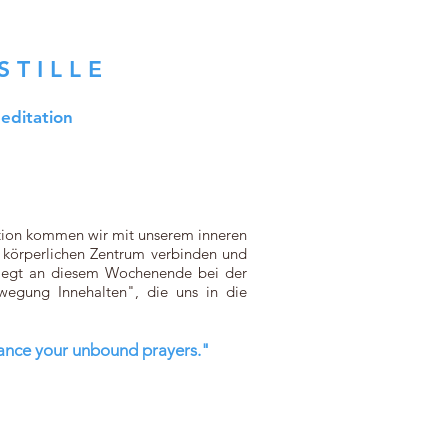
T I L L E
editation
tation kommen wir mit unserem inneren
 körperlichen Zentrum verbinden und
liegt an diesem Wochenende bei der
egung Innehalten", die uns in die
 dance your unbound prayers."