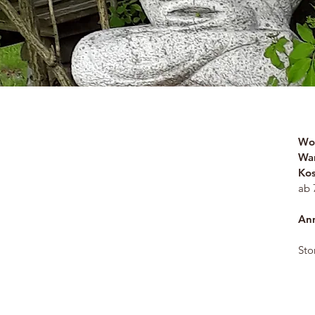
Wo
Wa
Kos
ab 
Anm
Sto