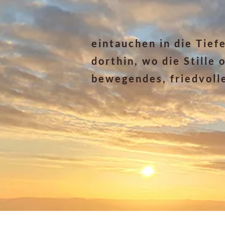
eintauchen in die Tief
dorthin, wo die Stille 
bewegendes, friedvolle